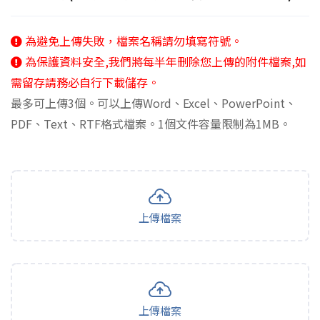
為避免上傳失敗，檔案名稱請勿填寫符號。
為保護資料安全,我們將每半年刪除您上傳的附件檔案,如
需留存請務必自行下載儲存。
最多可上傳3個。可以上傳Word、Excel、PowerPoint、
PDF、Text、RTF格式檔案。1個文件容量限制為1MB。
上傳檔案
上傳檔案