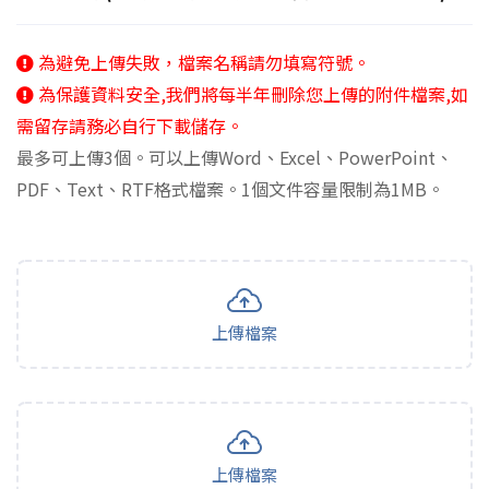
為避免上傳失敗，檔案名稱請勿填寫符號。
為保護資料安全,我們將每半年刪除您上傳的附件檔案,如
需留存請務必自行下載儲存。
最多可上傳3個。可以上傳Word、Excel、PowerPoint、
PDF、Text、RTF格式檔案。1個文件容量限制為1MB。
上傳檔案
上傳檔案