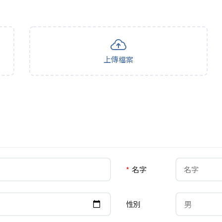
上傳檔案
*
名字
男
性別