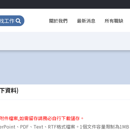
找工作
關於我們
最新消息
所有職缺
下資料)
附件檔案,如需留存請務必自行下載儲存。
erPoint、PDF、Text、RTF格式檔案。1個文件容量限制為1M