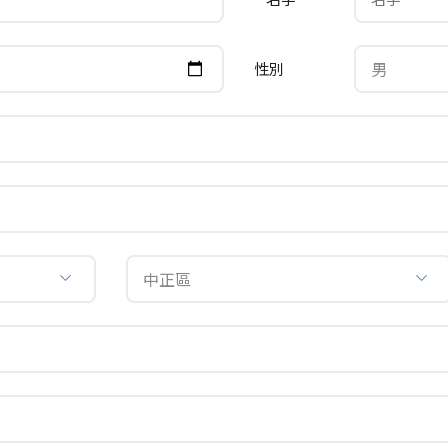
男
性別
中正區