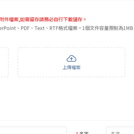
附件檔案,如需留存請務必自行下載儲存。
erPoint、PDF、Text、RTF格式檔案。1個文件容量限制為1M
上傳檔案
*
名字