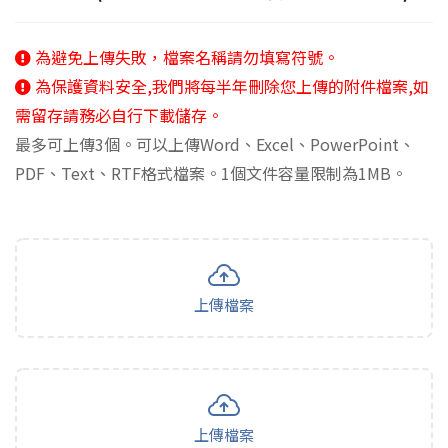
為避免上傳失敗，檔案名稱請勿填寫符號。
為保護資料安全,我們將每半年刪除您上傳的附件檔案,如
需留存請務必自行下載儲存。
最多可上傳3個。可以上傳Word、Excel、PowerPoint、
PDF、Text、RTF格式檔案。1個文件容量限制為1MB。
上傳檔案
上傳檔案