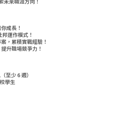
索未來職涯方向！
陪你成長！
杜邦運作模式！
專案，累積實戰經驗！
，提升職場競爭力！
31（至少 6 週）
在校學生