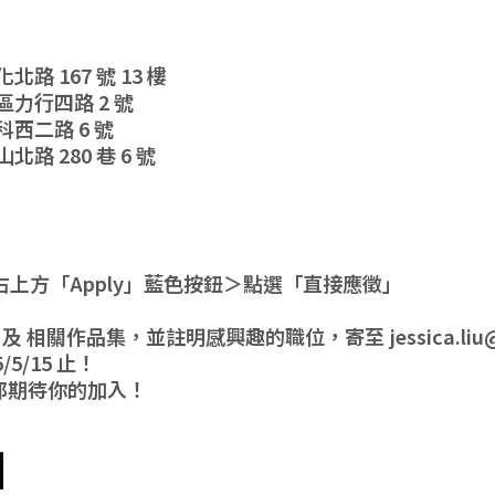
 167 號 13 樓
力行四路 2 號
西二路 6 號
路 280 巷 6 號
上方「Apply」藍色按鈕＞點選「直接應徵」
文履歷 及 相關作品集，並註明感興趣的職位，寄至
jessica.l
5/15 止！
邦期待你的加入！
】