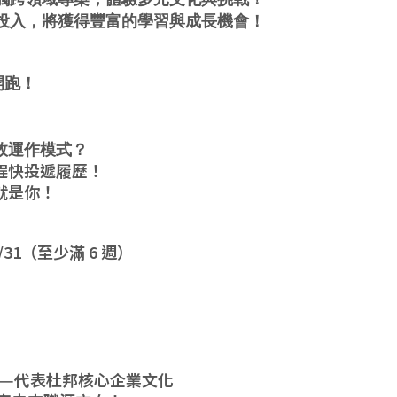
心投入，將獲得豐富的學習與成長機會！
開跑！
效運作模式？
趕快投遞履歷！
就是你！
/8/31（至少滿 6 週）
）——代表杜邦核心企業文化