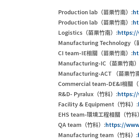
Production lab（苗栗竹南）:
ht
Production lab（苗栗竹南）:
ht
Logistics（苗栗竹南）:
https:
Manufacturing Technolog
CI team-IE相關（苗栗竹南）:
ht
Manufacturing-IC（苗栗竹南）
Manufacturing-ACT （苗栗竹
Commercial team-DE&I相
R&D- Pyralux（竹科）:
https:
Facility & Equipment（竹科）:
EHS team-環境工程相關（竹科
QA team（竹科）:
https://ww
Manufacturing team（竹科）: