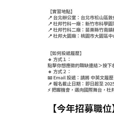
【實習地點】
📍 台北辦公室：台北市松山區敦化北路
📍 杜邦竹科一廠：新竹市科學園區
📍 杜邦竹科二廠：苗栗縣竹南鎮科
📍 杜邦大園廠：桃園市大園區中山北
【如何投遞履歷】
🔹 方式１：
點擊你想應徵的職缺連結＞按下右
🔹 方式２：
📧 Email 投遞：請將 中英
📌 報名截止日期：即日起至 2025/
⚡ 把握機會，邁向國際舞台，杜
【
今年招募職位