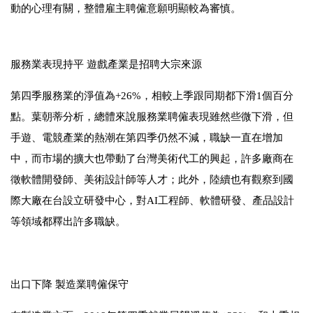
動的心理有關，整體雇主聘僱意願明顯較為審慎。
服務業表現持平
遊戲產業是招聘大宗來源
第四季服務業的淨值為
+26%
，相較上季跟同期都下滑
1
個百分
點。葉朝蒂分析，總體來說服務業聘僱表現雖然些微下滑，但
手遊、電競產業的熱潮在第四季仍然不減，職缺一直在增加
中，而市場的擴大也帶動了台灣美術代工的興起，許多廠商在
徵軟體開發師、美術設計師等人才；此外，陸續也有觀察到國
際大廠在台設立研發中心，對
AI
工程師、軟體研發、產品設計
等領域都釋出許多職缺。
出口下降
製造業聘僱保守