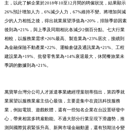
主，以此了解企業於
2018
年
10
至
12
月間的聘僱狀況，結果顯示
26%
預計增加人力，
6%
減少人力，
67%
維持不變。將增加與減
少的人力相抵之後，得出就業展望淨值為
+20%
，排除季節因素
後則為
+21%
，與上季及同期相比各減少
2
個百分點。七大行業
相較，以服務業需求
+26%
最高、製造業為
+23%
居次，接續則
為金融保險不動產業
+22%
、運輸倉儲及通訊業為
+21%
、工程
建設業為
+19%
、批發零售業為
+14%
衰退最大，休閒餐旅業未
季調的數據則為
+21%
。
萬寶華台灣分公司人才派遣事業總經理葉朝蒂指出，第四季就
業展望以服務業雇主信心最強，主要是集中在資訊科技服務
業，例如電競、遊戲軟體，還有一些知名企業在台設置研發中
心，帶來相當多聘雇動能。不過大部分行業呈現下滑趨勢，推
測與國際貿易緊張升高、新興市場金融動盪，還有預期法令變