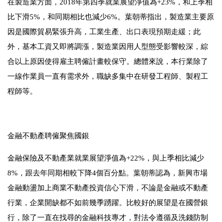
在製造業方面，
2018
年第四季就業展望淨值為
+23%
，和上季相
比下滑
5%
，和同期相比也減少
6%
。葉朝蒂指出，製造業主要原
因是國際貿易緊張升高，工業生產、出口表現預期走緩；此
外，基本工資又即將調漲，製造業因用人型態受影響較深，綜
合以上原因使得雇主聘僱計畫較保守。總體來說，本行業除了
一線作業員一直有需求外，職缺多集中在研發工程師、製程工
程師等。
金融不動產聘僱聚焦國銀
金融保險及不動產業就業展望淨值為
+22%
，與上季相比減少
8%
，跟去年同期相較下降
4
個百分點。葉朝蒂認為，新興市場
金融動盪加上商業不動產投資信心下滑，不論是金融或不動產
行業，企業開缺都不如前幾季踴躍。比較好的展望是在國營銀
行，除了一直在找尋的金融科技專才，對法令遵循及洗錢防制