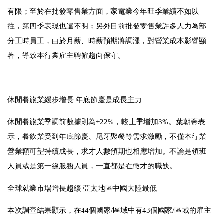
有限；至於在批發零售業方面，家電業今年旺季業績不如以
往，第四季表現也還不明；另外目前批發零售業許多人力為部
分工時員工，由於月薪、時薪預期將調漲，對營業成本影響顯
著，導致本行業雇主聘僱趨向保守。
休閒餐旅業緩步增長
年底節慶是成長主力
休閒餐旅業季調前數據則為
+22%
，較上季增加
3%
。葉朝蒂表
示，餐飲業受到年底節慶、尾牙聚餐等需求激勵，不僅本行業
營業額可望持續成長，求才人數預期也相應增加。不論是領班
人員或是第一線服務人員，一直都是在徵才的職缺。
全球就業市場增長趨緩
亞太地區中國大陸最低
本次調查結果顯示，在
44
個國家
/
區域中有
43
個國家
/
區域的雇主