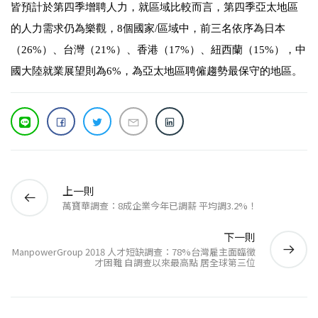
皆預計於第四季增聘人力，就區域比較而言，第四季亞太地區
的人力需求仍為樂觀，
8
個國家
/
區域中，前三名依序為日本
（
26%
）、台灣（
21%
）、香港（
17%
）、紐西蘭（
15%
），中
國大陸就業展望則為
6%
，為亞太地區聘僱趨勢最保守的地區。
上一則
萬寶華調查：8成企業今年已調薪 平均調3.2%！
下一則
ManpowerGroup 2018 人才短缺調查：78%台灣雇主面臨徵
才困難 自調查以來最高點 居全球第三位