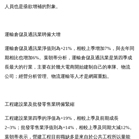
人員也是亟欲增補的對象。
運輸倉儲及通訊業聘僱大增
運輸倉儲及通訊業淨值則為
+21%
，相較上季增加
7%
，與去年同
期相比也增加
6%
。葉朝蒂分析，運輸倉儲及通訊業是第四季成
長最大的行業，主要在於幾大電商開始建制自己的車隊、物流
公司；經營分析管理、物流運輸等人才是網羅重點。
工程建設業及批發零售業聘僱緊縮
工程建設業第四季的淨值為
+19%
，相較上季及前期成長
2~3%
；批發零售業淨值則為
+14%
，相較上季及同期大減
12%
。
葉朝蒂表示，營建工程目前職缺多是來自於公共工程所以量能