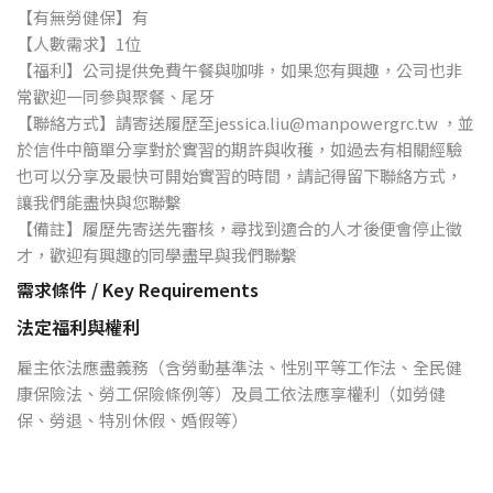
【有無勞健保】有
【人數需求】1位
【福利】公司提供免費午餐與咖啡，如果您有興趣，公司也非
常歡迎一同參與聚餐、尾牙
【聯絡方式】請寄送履歷至
jessica.liu@manpowergrc.tw
，並
於信件中簡單分享對於實習的期許與收穫，如過去有相關經驗
也可以分享及最快可開始實習的時間，請記得留下聯絡方式，
讓我們能盡快與您聯繫
【備註】履歷先寄送先審核，尋找到適合的人才後便會停止徵
才，歡迎有興趣的同學盡早與我們聯繫
需求條件 / Key Requirements
法定福利與權利
雇主依法應盡義務（含勞動基準法、性別平等工作法、全民健
康保險法、勞工保險條例等）及員工依法應享權利（如勞健
保、勞退、特別休假、婚假等）