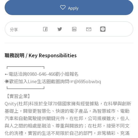
Apply
分享
職務說明 / Key Responsibilities
┏━━━━━━━┓
➸電話洽詢0980-646-466劉小姐報名
☀歡迎加入Line生活圈截圖詢問☞@695obwbq
┗━━━━━━━┛
【實習企業】
Qnity(杜邦)科技於全球70個國家擁有經營據點，在科學與創新
基礎上，開發更智慧化、快速的電子產品，為智慧城市、電動
汽車和自動駕駛提供關鍵元件。在杜邦，公司規模雖大，但人
與人之間的相處是融洽、尊重與開放的；在杜邦，接受不同文
化的洗禮，實習的生活不局限於自己的部門，非常精彩、充滿