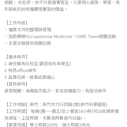
挑戰； 在杜邦，你不只是個實習生，只要用心感受、學習，有
形與無形的收穫體現實習的價值。
【工作內容】
•檔案文件的整理與管理.
•協助舉辦Occupational Medicine、CARE Team相關活動.
•主管交辦其他相關任務
【基本條件】
1. 身份需為在校生(歡迎各科系學生)
2. 熟悉office操作
3. 具責任感，做事認真細心
【其他條件】
資管相關、海報製作能力、影音剪輯能力，為加分條件
【工作地點】新竹：新竹市力行四路2號(新竹科學園區)
【工作時間】 每周(週一~週五)至少實習16小時(可以依課表彈
性排班，上班時間、天數及時數皆可討論)。
【薪資待遇】學士時薪220元、碩士時薪240元