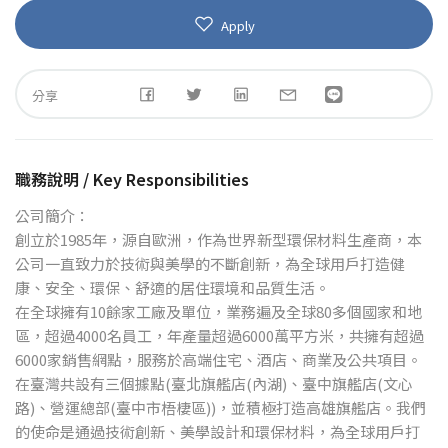
Apply
分享
職務說明 / Key Responsibilities
公司簡介：
創立於1985年，源自歐洲，作為世界新型環保材料生產商，本
公司一直致力於技術與美學的不斷創新，為全球用戶打造健
康、安全、環保、舒適的居住環境和品質生活。
在全球擁有10餘家工廠及單位，業務遍及全球80多個國家和地
區，超過4000名員工，年產量超過6000萬平方米，共擁有超過
6000家銷售網點，服務於高端住宅、酒店、商業及公共項目。
在臺灣共設有三個據點(臺北旗艦店(內湖)、臺中旗艦店(文心
路)、營運總部(臺中市梧棲區))，並積極打造高雄旗艦店。我們
的使命是通過技術創新、美學設計和環保材料，為全球用戶打