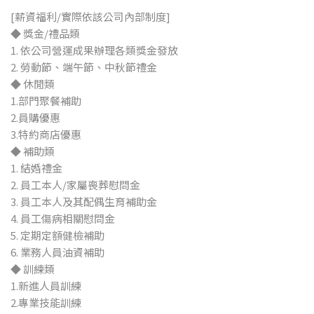
[薪資福利/實際依該公司內部制度]
◆ 獎金/禮品類
1. 依公司營運成果辦理各類獎金發放
2. 勞動節、端午節、中秋節禮金
◆ 休閒類
1.部門聚餐補助
2.員購優惠
3.特約商店優惠
◆ 補助類
1. 結婚禮金
2. 員工本人/家屬喪葬慰問金
3. 員工本人及其配偶生育補助金
4. 員工傷病相關慰問金
5. 定期定額健檢補助
6. 業務人員油資補助
◆ 訓練類
1.新進人員訓練
2.專業技能訓練