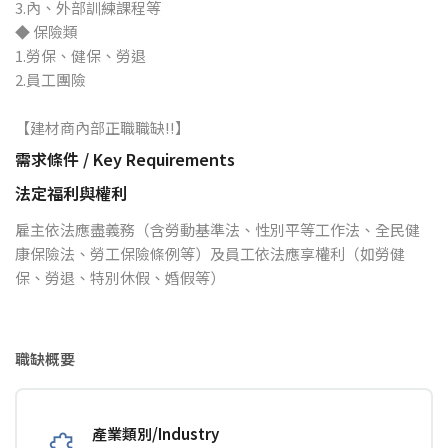
3.內、外部訓練課程等
◆ 保險類
1.勞保、健保、勞退
2.員工團險
【建材商內部正職職缺!!】
需求條件 / Key Requirements
法定福利與權利
雇主依法應盡義務（含勞動基準法、性別平等工作法、全民健
康保險法、勞工保險條例等）及員工依法應享權利（如勞健
保、勞退、特別休假、婚假等）
職缺概要
產業類別/Industry