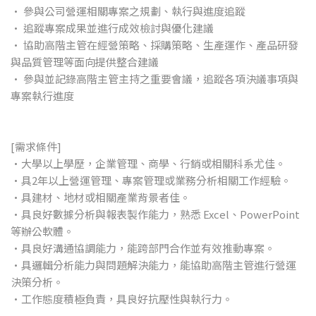
• 參與公司營運相關專案之規劃、執行與進度追蹤
• 追蹤專案成果並進行成效檢討與優化建議
• 協助高階主管在經營策略、採購策略、生產運作、產品研發
與品質管理等面向提供整合建議
• 參與並記錄高階主管主持之重要會議，追蹤各項決議事項與
專案執行進度
[需求條件]
•大學以上學歷，企業管理、商學、行銷或相關科系尤佳。
•具2年以上營運管理、專案管理或業務分析相關工作經驗。
•具建材、地材或相關產業背景者佳。
•具良好數據分析與報表製作能力，熟悉 Excel、PowerPoint
等辦公軟體。
•具良好溝通協調能力，能跨部門合作並有效推動專案。
•具邏輯分析能力與問題解決能力，能協助高階主管進行營運
決策分析。
•工作態度積極負責，具良好抗壓性與執行力。