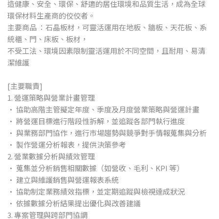
造健康、安全、環保、舒適的居住環境和品質生活，成為全球
環保材料生產商的佼佼者。
主要商品 ：石晶板材，可靈活運用在地板、牆板、天花板、系
統櫃、門、床板、板材，
不受工法、環境因素限制靈活運用於不同空間，且耐用、易清
潔維護
[主要職責]
1. 營運策略與營業計畫管理
• 協助高階主管擬定年度、季度及月度營業策略與營運計畫
• 將營運目標進行階段性拆解，並追蹤各部門執行進度
• 與業務部門協作，進行市場趨勢與競爭對手情報蒐集與分析
• 製作營運分析報表，提供決策參考
2. 營業數據分析與績效管理
• 蒐集並分析銷售相關數據（如營收、毛利、KPI 等）
• 建立與維護銷售與營運報表系統
• 協助制定業務績效指標，並定期追蹤與檢視達成狀況
• 依據數據分析結果提出優化與改善建議
3. 專案管理與跨部門協調