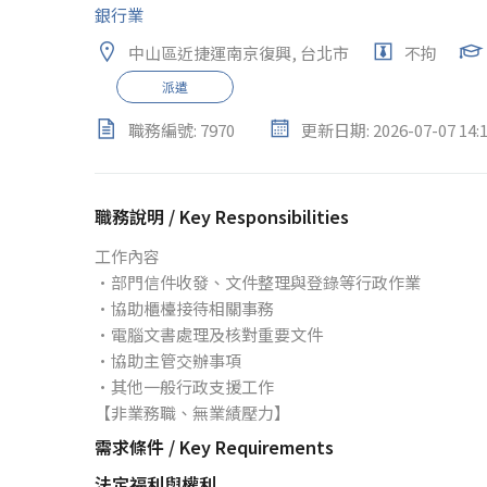
銀行業
中山區近捷運南京復興, 台北市
不拘
派遣
職務編號: 7970
更新日期: 2026-07-07 14:1
職務說明 / Key Responsibilities
工作內容
•部門信件收發、文件整理與登錄等行政作業
•協助櫃檯接待相關事務
•電腦文書處理及核對重要文件
•協助主管交辦事項
•其他一般行政支援工作
【非業務職、無業績壓力】
需求條件 / Key Requirements
法定福利與權利