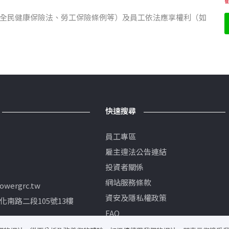
全民健康保險法、勞工保險條例等）及員工依法應享權利（如
快速搜尋
員工專區
雇主違法公告連結
投資者關係
網站服務條款
wergrc.tw
資安及隱私權政策
化南路二段105號13樓
FAQ