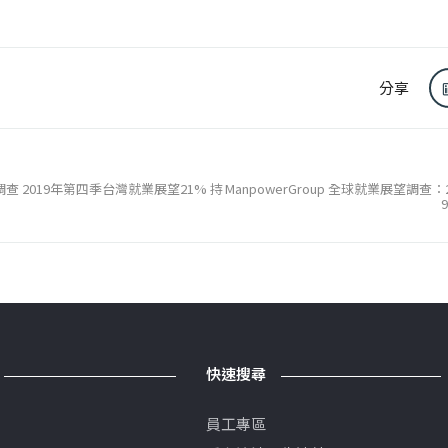
分享
望調查 2019年第四季台灣就業展望21% 持
ManpowerGroup 全球就業展望調查
快速搜尋
員工專區