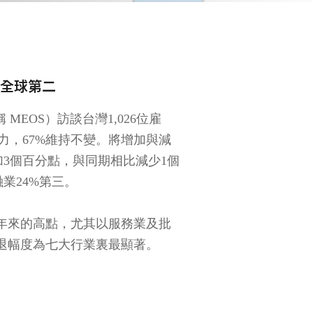
至全球第二
y，簡稱 MEOS）訪談台灣1,026位雇
人力，67%維持不變。將增加與減
加3個百分點，與同期相比減少1個
業24%第三。
年來的高點，尤其以服務業及批
退幅度為七大行業裏最顯著。