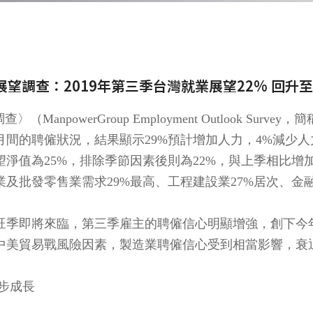
球就業展望調查：2019年第三季台灣就業展望22% 回升
（ManpowerGroup Employment Outlook Surve
9月間的聘僱狀況，結果顯示29%預計增加人力，4%減少
淨值為25%，排除季節因素後則為22%，與上季相比增
及批發零售業需求29%最高、工程建設業27%居次、金融
旺季即將來臨，第三季雇主的聘僱信心明顯增強，創下今
中美貿易戰風險因素，製造業聘僱信心受到相當影響，衰
步成長