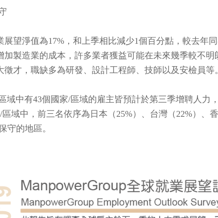
守
就業展望淨值為17%，和上季相比減少1個百分點，較去年
增加製造業的成本，許多業者獲益可能在未來幾季較不明
大徵才，職缺多為研發、設計工程師、技師以及安檢員等
/區域中有43個國家/區域的雇主皆預計於第三季增聘人
/區域中，前三名依序為日本（25%）、台灣（22%）、
最保守的地區。