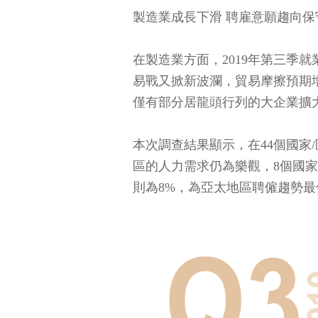
製造業成長下滑 聘雇意願趨向保
在製造業方面，2019年第三季
易戰又掀新波瀾，貿易摩擦預期
僅有部分居龍頭行列的大企業擴
本次調查結果顯示，在44個國家
區的人力需求仍為樂觀，8個國家
則為8%，為亞太地區聘僱趨勢