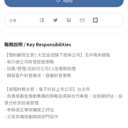
Apply
分享
職務說明 / Key Responsibilities
【理財顧問主管 | 大型金控旗下證券公司】北中南多據點
- 執行總公司財管經營策略
- 招募/管理/培訓分公司CS及業務助理
- 開發客戶財管需求，發展財管業務
【高階財務主管｜電子科技上市公司】台北市
- 負責規劃並推動集團的策略投資與合作專案，從前期評估、投
資分析到投後管理
- 參與或主導併購案之評估
- 交易架構規劃與跨部門協作