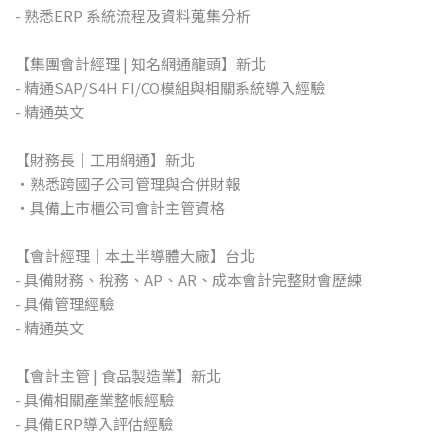
- 熟悉ERP 系統流程及資料蒐集分析
【集團會計經理 | 知名網通龍頭】新北
- 精通SAP/S4H FI/CO模組與相關系統導入經驗
- 精通英文
【財務長｜工用網通】新北
・熟悉跨國子公司管理與合併財報
・具備上市櫃公司會計主管資格
【會計經理｜本土半導體大廠】台北
- 具備財務、稅務、AP、AR、成本會計完整財會歷練
- 具備管理經驗
- 精通英文
【會計主管 | 食品製造業】新北
- 具備相關產業整帳經驗
- 具備ERP導入評估經驗