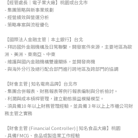
【經管處長｜電子業大廠】桃園或台北市
- 集團策略與新事業規劃
- 經營績效與營運分析
- 策略專案與流程優化
【國際法人金融主管｜本土銀行】台北
- 拜訪國外金融機構及日常聯繫，開發案件來源，主要地區為歐
洲、美洲、東南亞、中東
- 維護與國内金融機構雙邊關係，並開發商機
- 與海外分行及總行配合部門進行跨地區及跨部門的協調
【財會主管 | 知名電商品牌】台北市
- 集團合併報表、財務報表等例行報表編制與分析檢討。
- 利潤與成本槓桿管理，建立動態損益模擬模型。
- 須具備10 年以上財務管理經驗，並具備 3 年以上上市櫃公司財
務主管之實務
【財會主管 (Financial Controller) | 知名食品大廠】桃園
- 具備FMCG、食品或製造業工作經驗