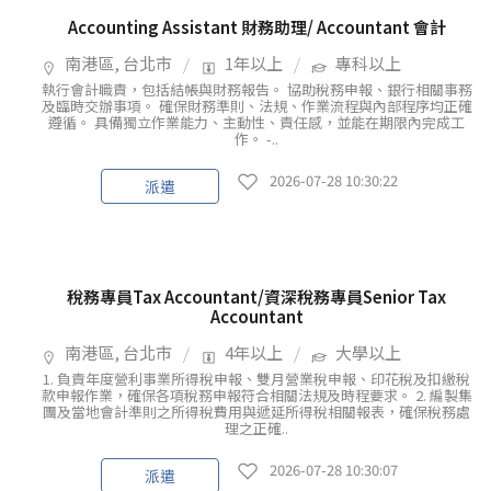
Accounting Assistant 財務助理/ Accountant 會計
南港區, 台北市
1年以上
專科以上
執行會計職責，包括結帳與財務報告。 協助稅務申報、銀行相關事務
及臨時交辦事項。 確保財務準則、法規、作業流程與內部程序均正確
遵循。 具備獨立作業能力、主動性、責任感，並能在期限內完成工
作。 -..
2026-07-28 10:30:22
派遣
稅務專員Tax Accountant/資深稅務專員Senior Tax
Accountant
南港區, 台北市
4年以上
大學以上
1. 負責年度營利事業所得稅申報、雙月營業稅申報、印花稅及扣繳稅
款申報作業，確保各項稅務申報符合相關法規及時程要求。 2. 編製集
團及當地會計準則之所得稅費用與遞延所得稅相關報表，確保稅務處
理之正確..
2026-07-28 10:30:07
派遣