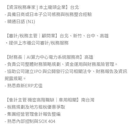
【資深稅務專家 | 本土龍頭企業】台北
- 具備日商或日本子公司帳務與稅務整合經驗
- 精通日語 (N1)
【審計/稅務主管｜顧問業】台北、新竹、台中、高雄
・提供上市櫃公司審計/稅務服務
【財務長｜AI算力中心電力系統服務商】高雄
- 負責公司整體財務策略規劃、資金運用與財務風險管理。
- 協助公司建立IPO 與公開發行公司相關法令、財務報告及資訊
揭露規範。
- 熟悉鼎新ERP尤佳
【會計主管 機密高階職缺｜車用相關】南台灣
- 稅務規劃及地方租稅優惠爭取
- 集團經營管理會計報告整編
- 熟悉內部控制與SOX 404