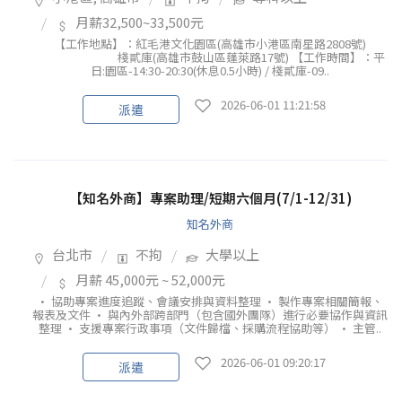
月薪32,500~33,500元
【工作地點】：紅毛港文化園區(高雄市小港區南星路2808號)
棧貳庫(高雄市鼓山區蓬萊路17號) 【工作時間】：平
日:園區-14:30-20:30(休息0.5小時) / 棧貳庫-09..
2026-06-01 11:21:58
派遣
【知名外商】專案助理/短期六個月(7/1-12/31)
知名外商
台北市
不拘
大學以上
月薪 45,000元 ~ 52,000元
• 協助專案進度追蹤、會議安排與資料整理 • 製作專案相關簡報、
報表及文件 • 與內外部跨部門（包含國外團隊）進行必要協作與資訊
整理 • 支援專案行政事項（文件歸檔、採購流程協助等） • 主管..
2026-06-01 09:20:17
派遣