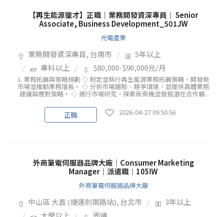
【再生能源獵才】正職｜業務開發資深專員｜ Senior
Associate​​, Business Development_501JW
光電產業
業務開發資深專員, 台南市
5年以上
專科以上
$80,000-$90,000元/月
1. 業務拓展與策略規劃 ◇ 制定並執行再生能源業務拓展策略，開發新
市場並推動業務增長。 ◇ 分析市場趨勢、競爭環境，並提供具體業務
建議與應對策略。 ◇ 進行市場研究，探索新商機並發掘潛在合作夥..
2026-04-27 09:50:56
正職
外商筆電伺服器品牌大廠｜Consumer Marketing
Manager｜派遣職｜105IW
外商筆電伺服器品牌大廠
中山區 大直 (捷運劍南路站), 台北市
3年以上
大學以上
面議