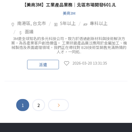
【美商3M】工業產品業務｜北區市場開發601JL
美商3M
南港區, 台北市
5年以上
專科以上
面議
3M是全球知名的多元科技公司，致力於透過創新材料與技術解決方
案，為各產業客戶創造價值。 工業研磨產品廣泛應用於金屬加工、機
械製造及表面處理領域，我們正在尋找對 B2B技術型銷售充滿熱情的
人才，一同拓..
2026-03-20 13:31:35
派遣
1
2