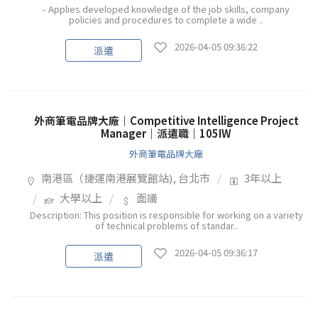
- Applies developed knowledge of the job skills, company
policies and procedures to complete a wide ..
2026-04-05 09:36:22
派遣
外商筆電品牌大廠｜Competitive Intelligence Project
Manager｜派遣職｜105IW
外商筆電品牌大廠
南港區（捷運南港展覽館站), 台北市
3年以上
大學以上
面議
Description: This position is responsible for working on a variety
of technical problems of standar..
2026-04-05 09:36:17
派遣