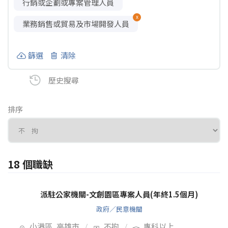
行銷或企劃或專案管理人員
x
業務銷售或貿易及市場開發人員
篩選
清除
歷史搜尋
排序
18 個職缺
派駐公家機關-文創園區專案人員(年終1.5個月)
政府／民意機關
小港區, 高雄市
不拘
專科以上