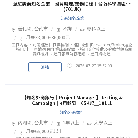
派駐美商知名企業｜國貿助理/業務助理｜台南科學園區~~
(701JK)
美商知名企業
善化區, 台南市
不拘
專科以上
月薪33,000~36,000元
工作內容 •海關進出口作業協調 •進口/出口Forwarder/Broker連絡
•進口/出口運輸/相關作業廠商聯繫 •進口文件接收及登錄並與系統
資訊核對 •進口報單內容確認 •進口貨物進..
2026-03-27 15:52:09
派遣
【知名外商銀行｜Project Manager】Testing &
Campaign｜4月報到｜65K起＿101LL
知名外商銀行
內湖區, 台北市
1年以上
大學以上
月薪65,000元以上